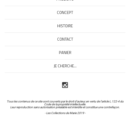
CONCEPT
HISTOIRE
CONTACT
PANIER
JE CHERCHE...
Tous les contenus de ce site sont couverts par le droit d'auteur, en vertu de l'article L.122-4 du
Code de la propriété intellectuelle.
Leur reproduction sans autorisation préalable est interdite et constitue une contrefaçon.
- Les Collections de Marie 2019 -