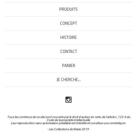
PRODUITS
CONCEPT
HISTOIRE
CONTACT
PANIER
JE CHERCHE...
Tous les contenus de ce site sont couverts par le droit d'auteur, en vertu de l'article L.122-4 du
Code de la propriété intellectuelle.
Leur reproduction sans autorisation préalable est interdite et constitue une contrefaçon.
- Les Collections de Marie 2019 -